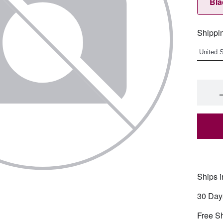
Bla
Shippin
Ships i
30 Day
Free S