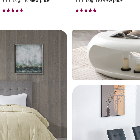
Login to view price
Login to view price
える 足を押さえる トレーニ
ルミ脚立 ホームステップ は
ング器具 エクササイズ ダイ
しご ハシゴ 梯子 アルミ 作
エット 旅行 自宅 WBGHS-0
業台 洗車 折り畳み 踏み台
1-R
折りたたみ コンパクト 軽量
踏台 760mm X0689940