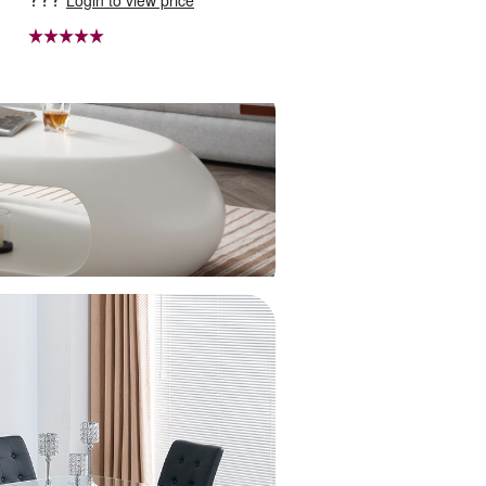
Login to view price
Login to view price
スレットパワース トーンブ
対策 日除け 小顔効果 マダ
レスレッ スアクセサリー W
ガスカル天然草使用 旅行
RTA-BR-277
WBGYCUI-03