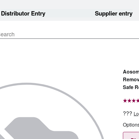
Distributor Entry
Supplier entry
Aosom 
Remova
Safe R
???
Lo
Option