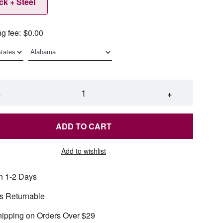
ck + Steel
g fee:
$0.00
−
+
ADD TO CART
Add to wishlist
n 1-2 Days
s Returnable
hipping on Orders Over $29