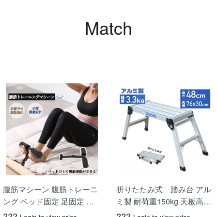
Match
腹筋マシーン 腹筋トレーニ
折りたたみ式 踏み台 アル
ング ベッド固定 足固定 腹
ミ製 耐荷重150kg 天板高さ
筋器具 腹筋マシン 足を押さ
48cm 足場 作業台 洗車台 ア
???
???