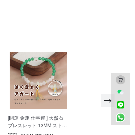
[開運 金運 仕事運 ] 天然石
おしゃべりなバイザー 高
ブレスレット 12MM ストロ
質ラフィア帽子 レディー
ベリークォーツ 天然石ブレ
ベージュ UVカット 紫外
???
???