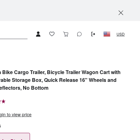
USD
Bike Cargo Trailer, Bicycle Trailer Wagon Cart with
ble Storage Box, Quick Release 16" Wheels and
eflectors, No Bottom
gin to view price
s