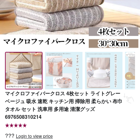
マイクロファイバークロス 4枚セット ライトグレー
ベージュ 吸水 速乾 キッチン用 掃除用 柔らかい 布巾
タオル セット 洗車用 多用途 清潔グッズ
6976508310214
???
Login to view price