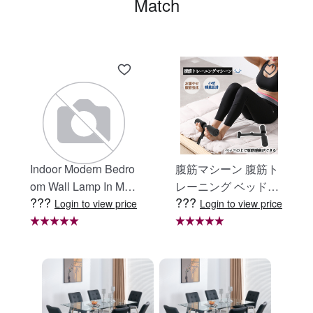
Match
Indoor Modern Bedro
腹筋マシーン 腹筋ト
om Wall Lamp In Matt
レーニング ベッド固
???
???
e Black, Iron Clear Gl
定 足固定 腹筋器具
Login to view price
Login to view price
ass Shade,4-Lights E
腹筋マシン 足を押さ
26 Bulb Bathroom Va
える 足を押さえる ト
nity Light
レーニング器具 エク
ササイズ ダイエット
旅行 自宅 WBGHS-0
1-R