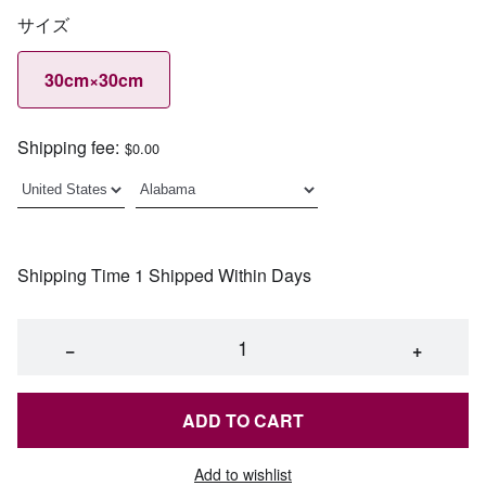
サイズ
30cm×30cm
Shipping fee:
$0.00
Shipping Time 1 Shipped Within Days
−
+
ADD TO CART
Add to wishlist