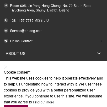
Room 605, Jin Yang Hong Cheng, No. 79 South Road,
Tiyuchang Area, Shunyi District, Beijing
138-1157-7785 MISS LIU
Service@dhfeng.com
Online Contact
ABOUT US
LEGAL STATEMENT
HELP
Cookie consent
This website uses cookies to help it operate effectively and
SERVICE
to help us understand how to interact with it. We use these
LINKS
cookies to provide you with a better personalized user
experience. If you continue to use this site, we will assume
that you agree to
Find out more