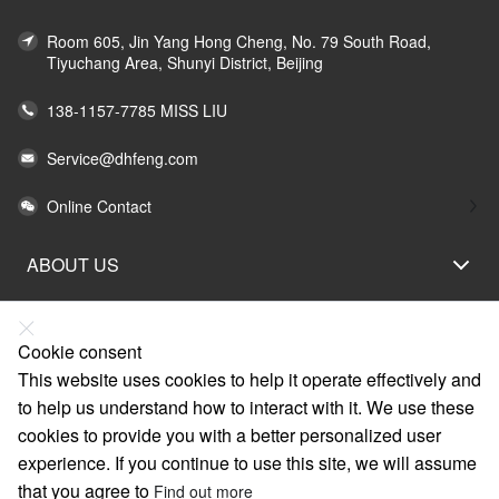
Room 605, Jin Yang Hong Cheng, No. 79 South Road,
Tiyuchang Area, Shunyi District, Beijing
138-1157-7785 MISS LIU
Service@dhfeng.com
Online Contact
ABOUT US
LEGAL STATEMENT
HELP
Cookie consent
This website uses cookies to help it operate effectively and
SERVICE
to help us understand how to interact with it. We use these
LINKS
cookies to provide you with a better personalized user
experience. If you continue to use this site, we will assume
that you agree to
Find out more