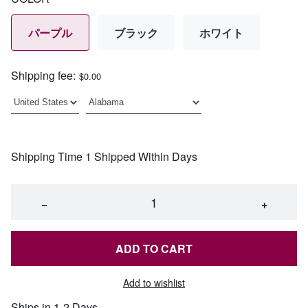
パープル
ブラック
ホワイト
Shipping fee:
$0.00
Shipping Time 1 Shipped Within Days
−
+
ADD TO CART
Add to wishlist
Ships in 1-2 Days