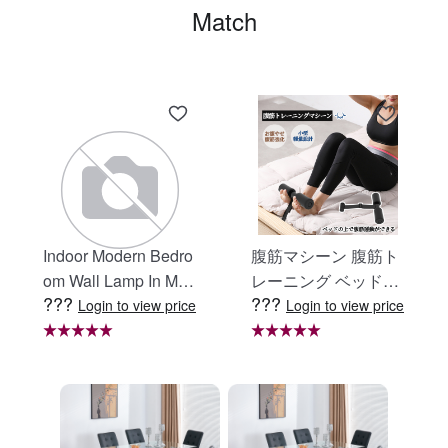
Match
Indoor Modern Bedro
腹筋マシーン 腹筋ト
om Wall Lamp In Matt
レーニング ベッド固
???
???
e Black, Iron Clear Gl
定 足固定 腹筋器具
Login to view price
Login to view price
ass Shade,4-Lights E
腹筋マシン 足を押さ
26 Bulb Bathroom Va
える 足を押さえる ト
nity Light
レーニング器具 エク
ササイズ ダイエット
旅行 自宅 WBGHS-0