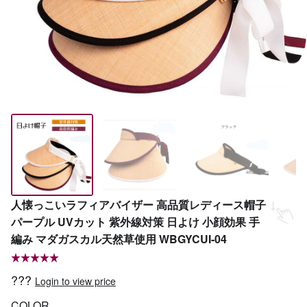
人懐っこいラフィアバイザー 高品質レディース帽子
パープル UVカット 紫外線対策 日よけ 小顔効果 手
編み マダガスカル天然草使用 WBGYCUI-04
???
Login to view price
COLOR