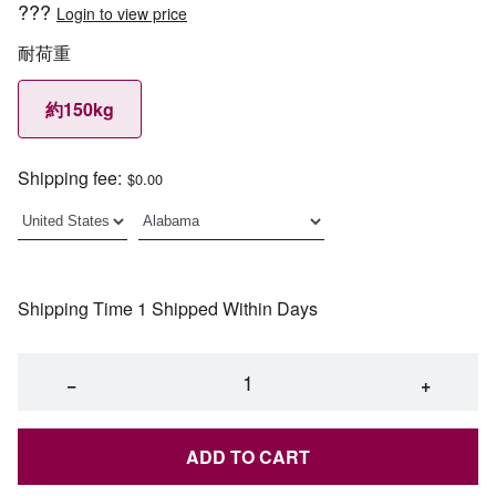
???
Login to view price
耐荷重
約150kg
Shipping fee:
$0.00
Shipping Time 1 Shipped Within Days
−
+
ADD TO CART