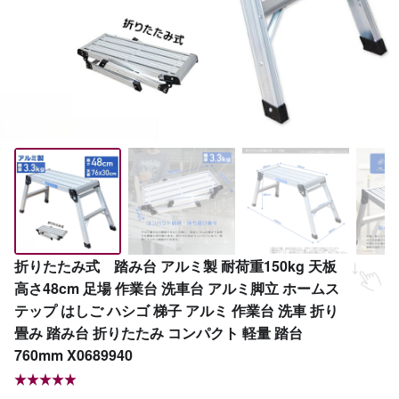
折りたたみ式 踏み台 アルミ製 耐荷重150kg 天板
高さ48cm 足場 作業台 洗車台 アルミ脚立 ホームス
テップ はしご ハシゴ 梯子 アルミ 作業台 洗車 折り
畳み 踏み台 折りたたみ コンパクト 軽量 踏台
760mm X0689940