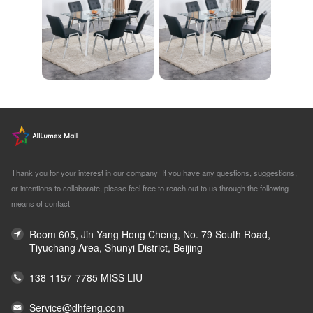
Thank you for your interest in our company! If you have any questions, suggestions,
or intentions to collaborate, please feel free to reach out to us through the following
means of contact
Room 605, Jin Yang Hong Cheng, No. 79 South Road,
Tiyuchang Area, Shunyi District, Beijing
138-1157-7785 MISS LIU
Service@dhfeng.com