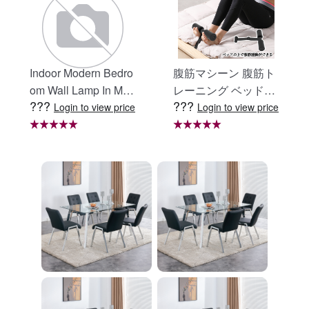
Indoor Modern Bedro
腹筋マシーン 腹筋ト
om Wall Lamp In Matt
レーニング ベッド固
???
???
e Black, Iron Clear Gl
定 足固定 腹筋器具
Login to view price
Login to view price
ass Shade,4-Lights E
腹筋マシン 足を押さ
26 Bulb Bathroom Va
える 足を押さえる ト
nity Light
レーニング器具 エク
ササイズ ダイエット
旅行 自宅 WBGHS-0
1-R