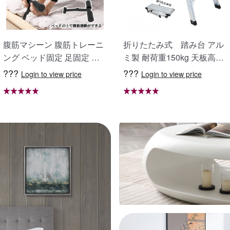
腹筋マシーン 腹筋トレーニ
折りたたみ式 踏み台 アル
ング ベッド固定 足固定 腹
ミ製 耐荷重150kg 天板高さ
筋器具 腹筋マシン 足を押さ
48cm 足場 作業台 洗車台 ア
???
???
Login to view price
Login to view price
える 足を押さえる トレーニ
ルミ脚立 ホームステップ は
ング器具 エクササイズ ダイ
しご ハシゴ 梯子 アルミ 作
エット 旅行 自宅 WBGHS-0
業台 洗車 折り畳み 踏み台
1-R
折りたたみ コンパクト 軽量
踏台 760mm X0689940