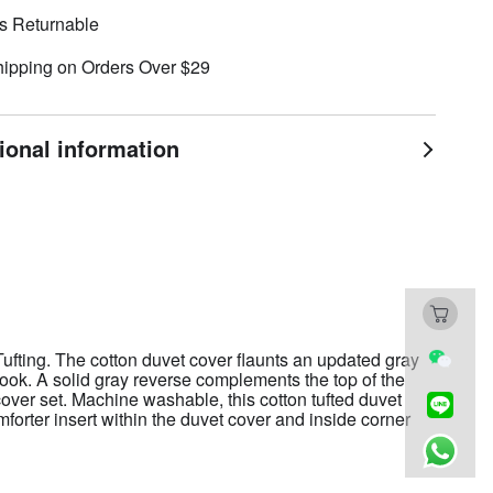
s Returnable
hipping on Orders Over $29
ional information
ufting. The cotton duvet cover flaunts an updated gray
 look. A solid gray reverse complements the top of the
over set. Machine washable, this cotton tufted duvet
forter insert within the duvet cover and inside corner