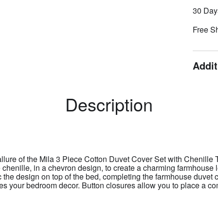
30 Day
Free S
Addit
Description
ure of the Mila 3 Piece Cotton Duvet Cover Set with Chenille T
te chenille, in a chevron design, to create a charming farmhouse
 the design on top of the bed, completing the farmhouse duvet c
ates your bedroom decor. Button closures allow you to place a com