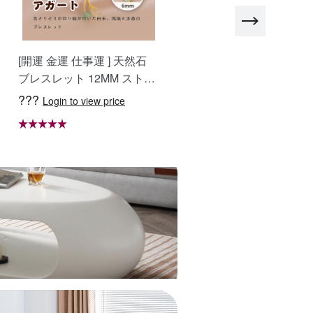
[開運 金運 仕事運 ] 天然石
おしゃべりなバイザー 高
ブレスレット 12MM ストロ
質ラフィア帽子 レディー
ベリークォーツ 天然石ブレ
ベージュ UVカット 紫外
???
???
Login to view price
Login to view price
スレットパワース トーンブ
対策 日除け 小顔効果 マダ
レスレッ スアクセサリー W
ガスカル天然草使用 旅行
RTA-BR-277
WBGYCUI-03