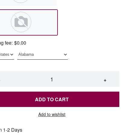
g fee:
$0.00
−
+
ADD TO CART
Add to wishlist
n 1-2 Days