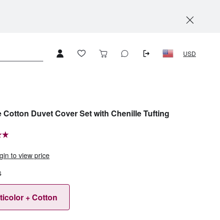
USD
e Cotton Duvet Cover Set with Chenille Tufting
gin to view price
s
ticolor + Cotton