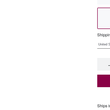
Shippin
Ships i