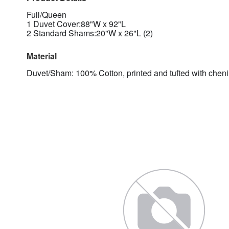
Full/Queen
1 Duvet Cover:88"W x 92"L
2 Standard Shams:20"W x 26"L (2)
Material
Duvet/Sham: 100% Cotton, printed and tufted with chenille