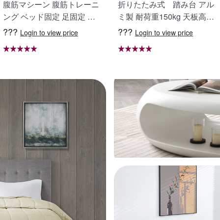
腹筋マシーン 腹筋トレーニ
折りたたみ式 踏み台 アル
ング ベッド固定 足固定 腹
ミ製 耐荷重150kg 天板高さ
筋器具 腹筋マシン 足を押さ
48cm 足場 作業台 洗車台 ア
???
???
Login to view price
Login to view price
える 足を押さえる トレーニ
ルミ脚立 ホームステップ は
ング器具 エクササイズ ダイ
しご ハシゴ 梯子 アルミ 作
エット 旅行 自宅 WBGHS-0
業台 洗車 折り畳み 踏み台
1-R
折りたたみ コンパクト 軽量
踏台 760mm X0689940