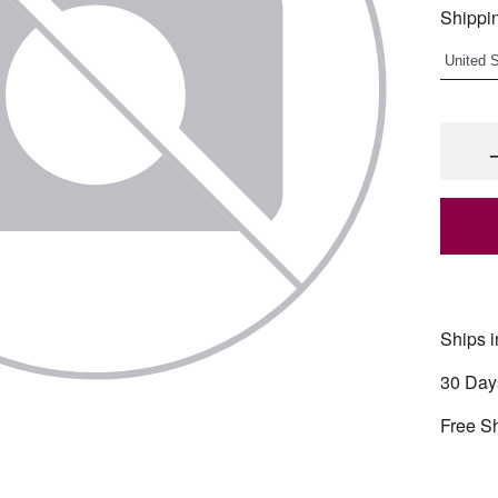
Shippin
Ships i
30 Day
Free S