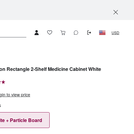
USD
on Rectangle 2-Shelf Medicine Cabinet White
gin to view price
s
te + Particle Board