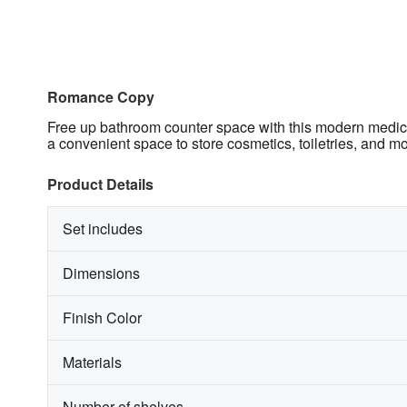
Romance Copy
Free up bathroom counter space with this modern medicin
a convenient space to store cosmetics, toiletries, and mo
Product Details
Set includes
Dimensions
Finish Color
Materials
Number of shelves