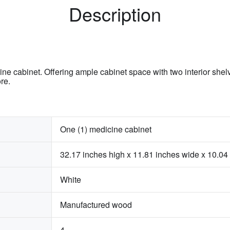
Description
e cabinet. Offering ample cabinet space with two interior shel
re.
One (1) medicine cabinet
32.17 inches high x 11.81 inches wide x 10.04
White
Manufactured wood
4