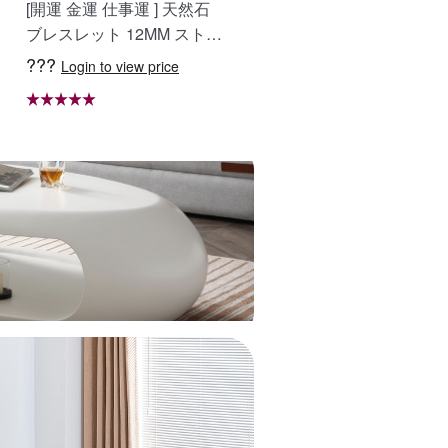
[開運 金運 仕事運 ] 天然石
おしゃべりなバイザー 高
ブレスレット 12MM ストロ
質ラフィア帽子 レディー
ベリークォーツ 天然石ブレ
ベージュ UVカット 紫外
???
???
Login to view price
Login to view price
スレットパワース トーンブ
対策 日除け 小顔効果 マダ
レスレッ スアクセサリー W
ガスカル天然草使用 旅行
RTA-BR-277
WBGYCUI-03