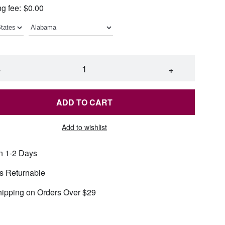
g fee:
$0.00
−
+
ADD TO CART
Add to wishlist
n 1-2 Days
s Returnable
hipping on Orders Over $29