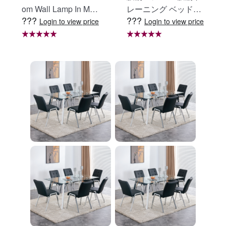
om Wall Lamp In Matt
レーニング ベッド固
???
???
e Black, Iron Clear Gl
定 足固定 腹筋器具
Login to view price
Login to view price
ass Shade,4-Lights E
腹筋マシン 足を押さ
26 Bulb Bathroom Va
える 足を押さえる ト
nity Light
レーニング器具 エク
ササイズ ダイエット
旅行 自宅 WBGHS-0
1-R