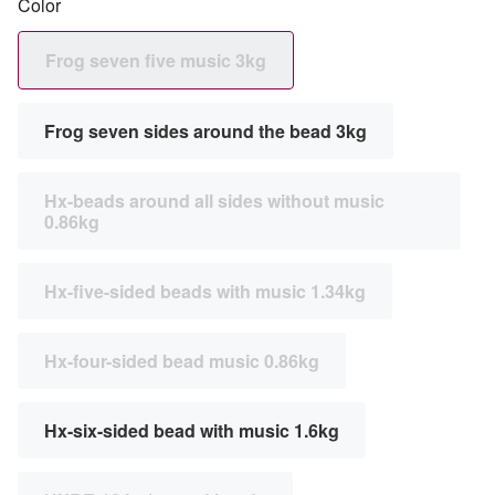
Color
Frog seven five music 3kg
Frog seven sides around the bead 3kg
Hx-beads around all sides without music
0.86kg
Hx-five-sided beads with music 1.34kg
Hx-four-sided bead music 0.86kg
Hx-six-sided bead with music 1.6kg