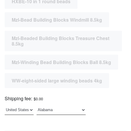
HXBE-10 in 1 round beads
Mzl-Bead Building Blocks Windmill 8.5kg
Mzl-Beaded Building Blocks Treasure Chest
8.5kg
Mzl-Winding Bead Building Blocks Ball 8.5kg
WW-eight-sided large winding beads 4kg
Shipping fee:
$0.00