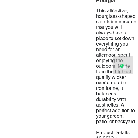
Hourgla
This attractive,
hourglass-shaped
side table ensures
that you will
always have a
place to set down
everything you
need for an
afternoon spent
enjoying the
outdoors. Made
from the highest-
quality wicker
over a durable
iron frame, it
balances
durability with
aesthetics. A
perfect addition to
your garden,
patio, or backyard.
Product Details
16.00"D x