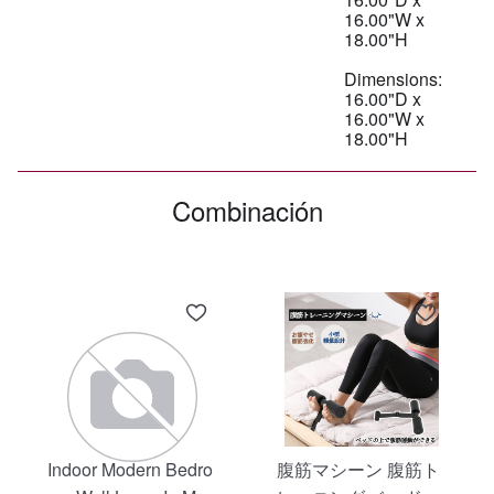
16.00"W x
18.00"H
Dimensions:
16.00"D x
16.00"W x
Combinación
Indoor Modern Bedro
腹筋マシーン 腹筋ト