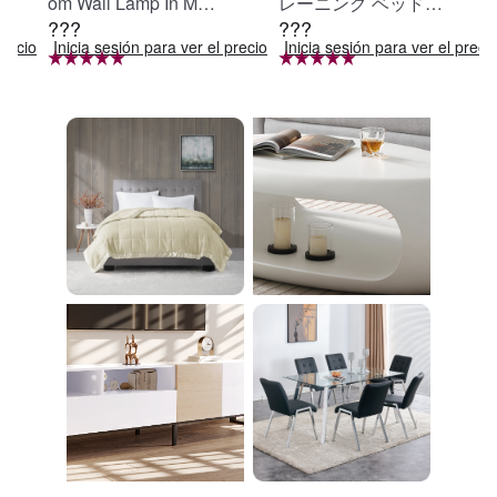
om Wall Lamp In Matt
レーニング ベッド固
???
???
e Black, Iron Clear Gl
定 足固定 腹筋器具
precio
Inicia sesión para ver el precio
Inicia sesión para ver el preci
ass Shade,4-Lights E
腹筋マシン 足を押さ
26 Bulb Bathroom Va
える 足を押さえる ト
nity Light
レーニング器具 エク
ササイズ ダイエット
旅行 自宅 WBGHS-0
1-R