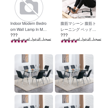
Indoor Modern Bedro
腹筋マシーン 腹筋ト
om Wall Lamp In Matt
レーニング ベッド固
???
???
e Black, Iron Clear Gl
定 足固定 腹筋器具
تسجيل الدخول لعرض السعر
تسجيل الدخول لعرض السعر
ت
ass Shade,4-Lights E
腹筋マシン 足を押さ
26 Bulb Bathroom Va
える 足を押さえる ト
nity Light
レーニング器具 エク
ササイズ ダイエット
旅行 自宅 WBGHS-0
1-R