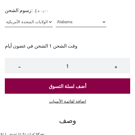
رسوم الشحن:
٠٫٠٠ د.إ.‏
وقت الشحن 1 الشحن في غضون أيام
−
+
أضف لسلة التسوق
اضافة لقائمة الأمنيات
وصف
おしゃべりなバイザー