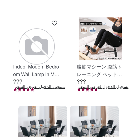
Indoor Modern Bedro
腹筋マシーン 腹筋ト
om Wall Lamp In Matt
レーニング ベッド固
???
???
e Black, Iron Clear Gl
定 足固定 腹筋器具
تسجيل الدخول لعرض السعر
تسجيل الدخول لعرض السعر
ت
ass Shade,4-Lights E
腹筋マシン 足を押さ
26 Bulb Bathroom Va
える 足を押さえる ト
nity Light
レーニング器具 エク
ササイズ ダイエット
旅行 自宅 WBGHS-0
1-R