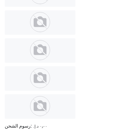
رسوم الشحن:
٠٫٠٠ د.إ.‏