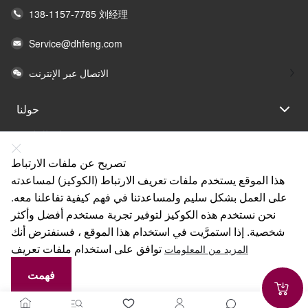
138-1157-7785 刘经理
Service@dhfeng.com
الاتصال عبر الإنترنت
حولنا
بيان القانون
مساعدة
تصريح عن ملفات الارتباط
هذا الموقع يستخدم ملفات تعريف الارتباط (الكوكيز) لمساعدته
خدمة
على العمل بشكل سليم ولمساعدتنا في فهم كيفية تفاعلنا معه.
الروابط
نحن نستخدم هذه الكوكيز لتوفير تجربة مستخدم أفضل وأكثر
شخصية. إذا استمرَّيت في استخدام هذا الموقع ، فسنفترض أنك
توافق على استخدام ملفات تعريف
المزيد من المعلومات
فهمت