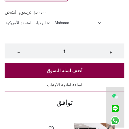
رسوم الشحن:
٠٫٠٠ د.إ.‏
−
+
أضف لسلة التسوق
اضافة لقائمة الأمنيات
توافق