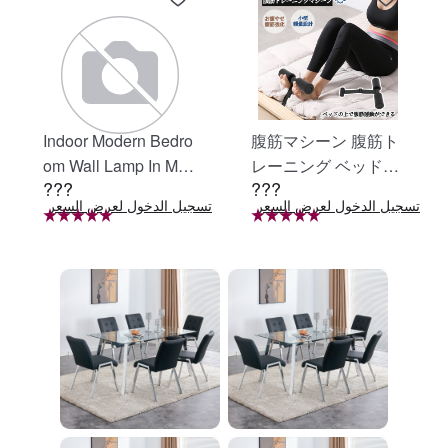
Indoor Modern Bedro
腹筋マシーン 腹筋ト
om Wall Lamp In Matt
レーニング ベッド固
???
???
e Black, Iron Clear Gl
定 足固定 腹筋器具
تسجيل الدخول لعرض السعر
تسجيل الدخول لعرض السعر
ت
ass Shade,4-Lights E
腹筋マシン 足を押さ
26 Bulb Bathroom Va
える 足を押さえる ト
nity Light
レーニング器具 エク
ササイズ ダイエット
旅行 自宅 WBGHS-0
1-R