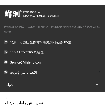
感谢您对我司的关注!如果您有任何问题、建议或合作意向欢迎通过以下方式与我们取
得联系
北京市石景山区体育场南路景阳宏昌605室
138-1157-7785 刘经理
Service@dhfeng.com
الاتصال عبر الإنترنت
حولنا
بيان القانون
مساعدة
تصريح عن ملفات الارتباط