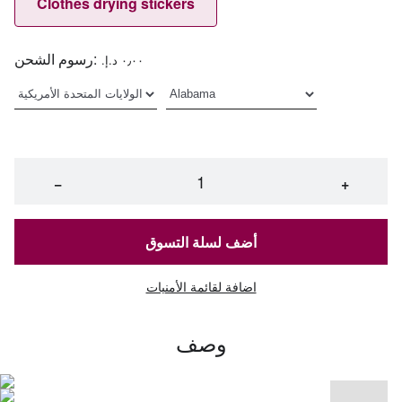
Clothes drying stickers
رسوم الشحن:
٠٫٠٠ د.إ.‏
−
+
أضف لسلة التسوق
اضافة لقائمة الأمنيات
وصف