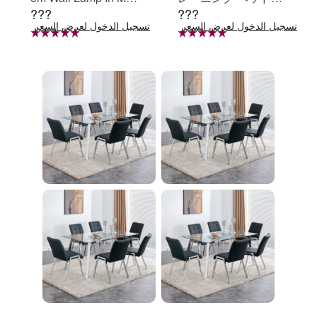
???
???
e Black, Iron Clear Gl
定 足固定 腹筋器具
تسجيل الدخول لعرض السعر
تسجيل الدخول لعرض السعر
ت
ass Shade,4-Lights E
腹筋マシン 足を押さ
26 Bulb Bathroom Va
える 足を押さえる ト
nity Light
レーニング器具 エク
ササイズ ダイエット
旅行 自宅 WBGHS-0
1-R