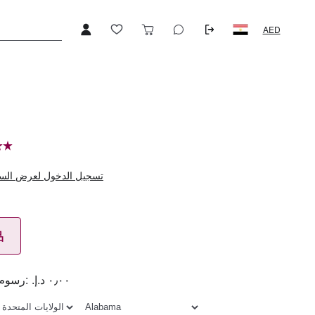
AED
تسجيل الدخول لعرض الس
品
٠٫٠٠ د.إ.‏
رسوم الشحن: