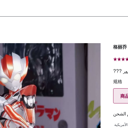
格丽乔
???
عر
规格
商