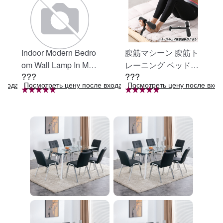
Indoor Modern Bedro
腹筋マシーン 腹筋ト
om Wall Lamp In Matt
レーニング ベッド固
???
???
e Black, Iron Clear Gl
定 足固定 腹筋器具
входа в систему
Посмотреть цену после входа в систему
Посмотреть цену после вход
ass Shade,4-Lights E
腹筋マシン 足を押さ
26 Bulb Bathroom Va
える 足を押さえる ト
nity Light
レーニング器具 エク
ササイズ ダイエット
旅行 自宅 WBGHS-0
1-R