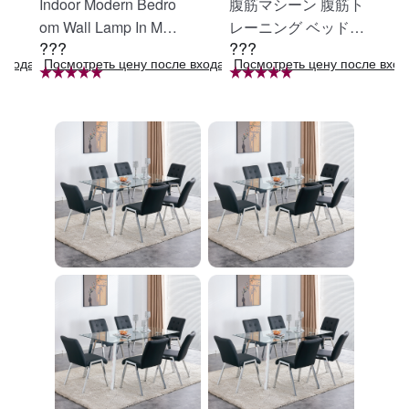
Indoor Modern Bedro
腹筋マシーン 腹筋ト
om Wall Lamp In Matt
レーニング ベッド固
???
???
e Black, Iron Clear Gl
定 足固定 腹筋器具
входа в систему
Посмотреть цену после входа в систему
Посмотреть цену после вход
ass Shade,4-Lights E
腹筋マシン 足を押さ
26 Bulb Bathroom Va
える 足を押さえる ト
nity Light
レーニング器具 エク
ササイズ ダイエット
旅行 自宅 WBGHS-0
1-R