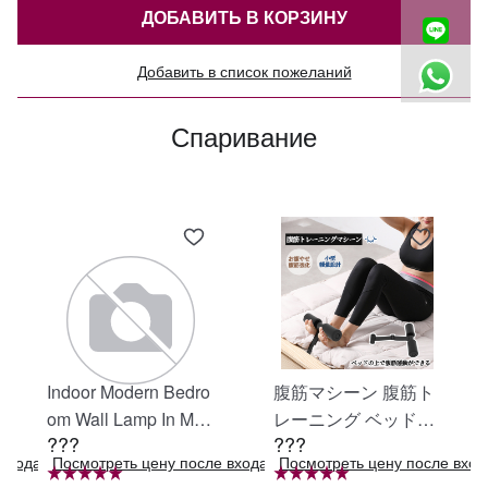
ДОБАВИТЬ В КОРЗИНУ
Добавить в список пожеланий
Спаривание
Indoor Modern Bedro
腹筋マシーン 腹筋ト
om Wall Lamp In Matt
レーニング ベッド固
???
???
e Black, Iron Clear Gl
定 足固定 腹筋器具
входа в систему
Посмотреть цену после входа в систему
Посмотреть цену после вход
ass Shade,4-Lights E
腹筋マシン 足を押さ