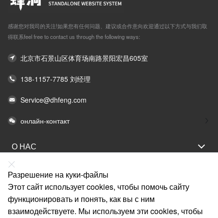
感谢您对我司的关注!如果您有任何问题、建议或合作意向欢迎通过以下方式与我们取
得联系feel free to contact us through the following ways:
北京市石景山区体育场南路景阳宏昌605室
138-1157-7785 刘经理
Service@dhfeng.com
онлайн-контакт
О НАС
ОТДЕЛЫ
Разрешение на куки-файлы
ПОМОЩЬ
Этот сайт использует cookies, чтобы помочь сайту
функционировать и понять, как вы с ним
УСЛУГА
взаимодействуете. Мы используем эти cookies, чтобы