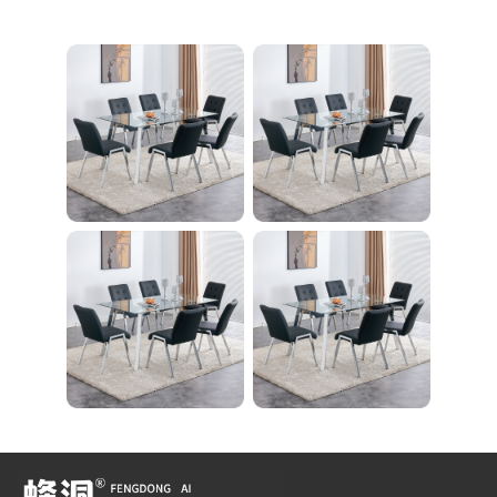
26 Bulb Bathroom Va
える 足を押さえる ト
nity Light
レーニング器具 エク
ササイズ ダイエット
旅行 自宅 WBGHS-0
1-R