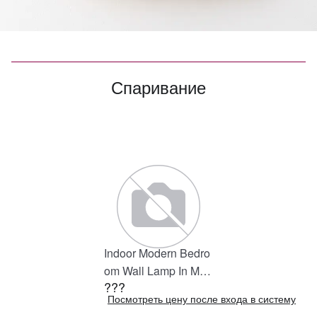
Спаривание
Indoor Modern Bedro
om Wall Lamp In Matt
???
e Black, Iron Clear Gl
Посмотреть цену после входа в систему
ass Shade,4-Lights E