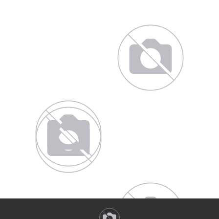
26 Bulb Bathroom Va
nity Light