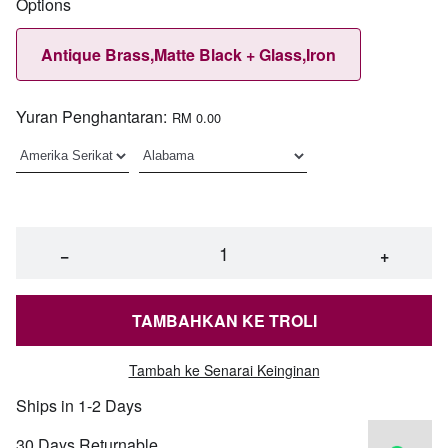
Options
Antique Brass,Matte Black + Glass,Iron
Yuran Penghantaran:
RM 0.00
−
+
TAMBAHKAN KE TROLI
Tambah ke Senarai Keinginan
Ships in 1-2 Days
30 Days Returnable