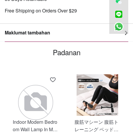
Free Shipping on Orders Over $29
Maklumat tambahan
Padanan
Indoor Modern Bedro
腹筋マシーン 腹筋ト
om Wall Lamp In Matt
レーニング ベッド固