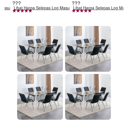
???
???
e Black, Iron Clear Gl
定 足固定 腹筋器具
g Masuk
Lihat Harga Selepas Log Masuk
Lihat Harga Selepas Log Mas
ass Shade,4-Lights E
腹筋マシン 足を押さ
26 Bulb Bathroom Va
える 足を押さえる ト
nity Light
レーニング器具 エク
ササイズ ダイエット
旅行 自宅 WBGHS-0
1-R