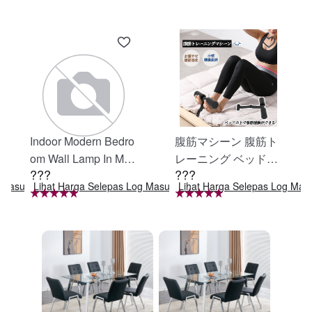
Indoor Modern Bedro
腹筋マシーン 腹筋ト
om Wall Lamp In Matt
レーニング ベッド固
???
???
e Black, Iron Clear Gl
定 足固定 腹筋器具
g Masuk
Lihat Harga Selepas Log Masuk
Lihat Harga Selepas Log Mas
ass Shade,4-Lights E
腹筋マシン 足を押さ
26 Bulb Bathroom Va
える 足を押さえる ト
nity Light
レーニング器具 エク
ササイズ ダイエット
旅行 自宅 WBGHS-0
1-R