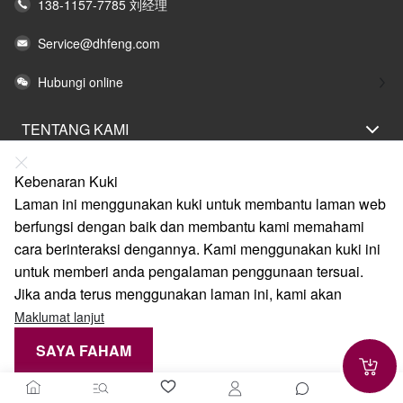
138-1157-7785 刘经理
Service@dhfeng.com
Hubungi online
TENTANG KAMI
PERNYATAAN UNDANG-UNDANG
Kebenaran Kuki
BANTUAN
Laman ini menggunakan kuki untuk membantu laman web
berfungsi dengan baik dan membantu kami memahami
LAYANAN
cara berinteraksi dengannya. Kami menggunakan kuki ini
PAUTAN
untuk memberi anda pengalaman penggunaan tersuai.
Jika anda terus menggunakan laman ini, kami akan
Maklumat lanjut
SAYA FAHAM