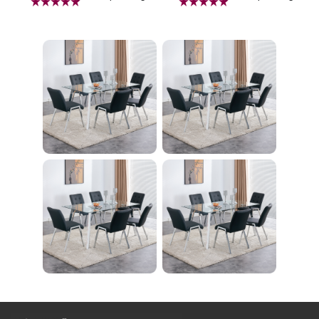
ass Shade,4-Lights E
腹筋マシン 足を押さ
26 Bulb Bathroom Va
える 足を押さえる ト
nity Light
レーニング器具 エク
ササイズ ダイエット
旅行 自宅 WBGHS-0
1-R