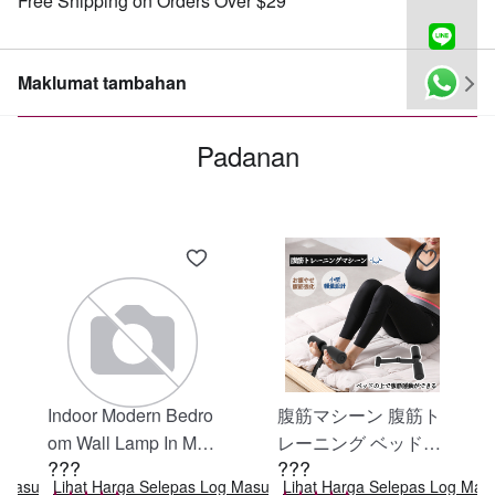
Free Shipping on Orders Over $29
Maklumat tambahan
Padanan
Indoor Modern Bedro
腹筋マシーン 腹筋ト
om Wall Lamp In Matt
レーニング ベッド固
???
???
e Black, Iron Clear Gl
定 足固定 腹筋器具
g Masuk
Lihat Harga Selepas Log Masuk
Lihat Harga Selepas Log Mas