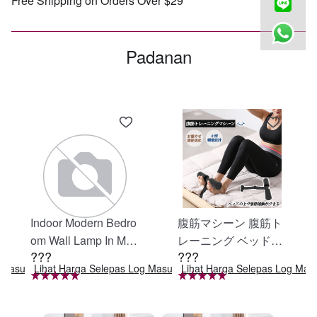
Free Shipping on Orders Over $29
Padanan
Indoor Modern Bedro
腹筋マシーン 腹筋ト
om Wall Lamp In Matt
レーニング ベッド固
???
???
e Black, Iron Clear Gl
定 足固定 腹筋器具
g Masuk
Lihat Harga Selepas Log Masuk
Lihat Harga Selepas Log Mas
ass Shade,4-Lights E
腹筋マシン 足を押さ
26 Bulb Bathroom Va
える 足を押さえる ト
nity Light
レーニング器具 エク