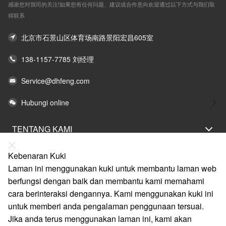
感谢您对我司的关注!如果您有任何问题、建议或合作意向欢迎通过以下方式与我们取
得联系
北京市石景山区体育场南路景阳宏昌605室
138-1157-7785 刘经理
Service@dhfeng.com
Hubungi online
TENTANG KAMI
PERNYATAAN UNDANG-UNDANG
Kebenaran Kuki
BANTUAN
Laman ini menggunakan kuki untuk membantu laman web
berfungsi dengan baik dan membantu kami memahami
LAYANAN
cara berinteraksi dengannya. Kami menggunakan kuki ini
PAUTAN
untuk memberi anda pengalaman penggunaan tersuai.
Jika anda terus menggunakan laman ini, kami akan