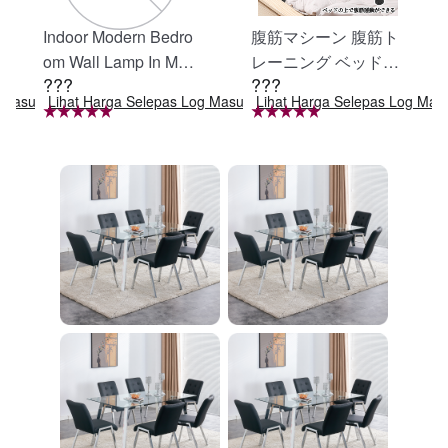
Indoor Modern Bedro
腹筋マシーン 腹筋ト
om Wall Lamp In Matt
レーニング ベッド固
???
???
e Black, Iron Clear Gl
定 足固定 腹筋器具
g Masuk
Lihat Harga Selepas Log Masuk
Lihat Harga Selepas Log Mas
ass Shade,4-Lights E
腹筋マシン 足を押さ
26 Bulb Bathroom Va
える 足を押さえる ト
nity Light
レーニング器具 エク
ササイズ ダイエット
旅行 自宅 WBGHS-0
1-R