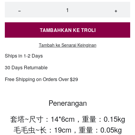
−
+
TAMBAHKAN KE TROLI
Tambah ke Senarai Keinginan
Ships in 1-2 Days
30 Days Returnable
Free Shipping on Orders Over $29
Penerangan
套塔~尺寸：14*6cm，重量：0.15kg
毛毛虫~长：19cm，重量：0.05kg