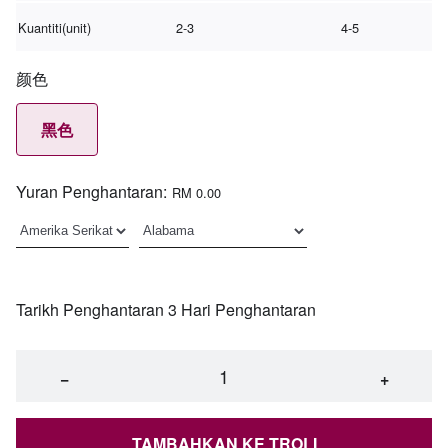
Kuantiti(unit)
2-3
4-5
颜色
黑色
Yuran Penghantaran:
RM 0.00
Tarikh Penghantaran 3 Hari Penghantaran
−
+
TAMBAHKAN KE TROLI