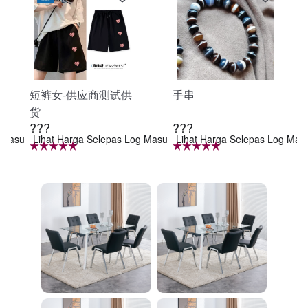
短裤女-供应商测试供
手串
货
???
???
g Masuk
Lihat Harga Selepas Log Masuk
Lihat Harga Selepas Log Mas