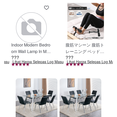
Indoor Modern Bedro
腹筋マシーン 腹筋ト
om Wall Lamp In Matt
レーニング ベッド固
???
???
e Black, Iron Clear Gl
定 足固定 腹筋器具
g Masuk
Lihat Harga Selepas Log Masuk
Lihat Harga Selepas Log Mas
ass Shade,4-Lights E
腹筋マシン 足を押さ
26 Bulb Bathroom Va
える 足を押さえる ト
nity Light
レーニング器具 エク
ササイズ ダイエット
旅行 自宅 WBGHS-0
1-R