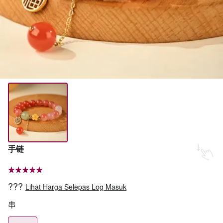
手链
???
Lihat Harga Selepas Log Masuk
串