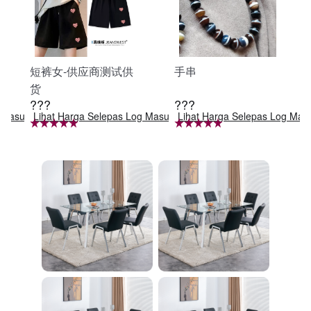
短裤女-供应商测试供
手串
货
???
???
g Masuk
Lihat Harga Selepas Log Masuk
Lihat Harga Selepas Log Mas