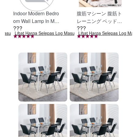
Indoor Modern Bedro
腹筋マシーン 腹筋ト
om Wall Lamp In Matt
レーニング ベッド固
???
???
e Black, Iron Clear Gl
定 足固定 腹筋器具
g Masuk
Lihat Harga Selepas Log Masuk
Lihat Harga Selepas Log Mas
ass Shade,4-Lights E
腹筋マシン 足を押さ
26 Bulb Bathroom Va
える 足を押さえる ト
nity Light
レーニング器具 エク
ササイズ ダイエット
旅行 自宅 WBGHS-0
1-R