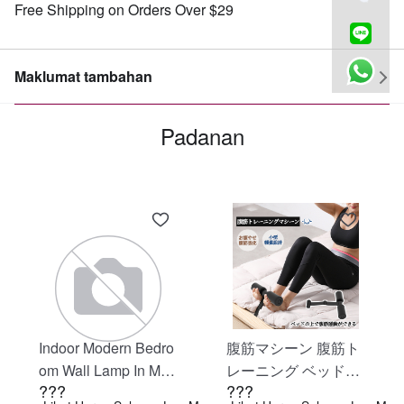
Free Shipping on Orders Over $29
Maklumat tambahan
Padanan
Indoor Modern Bedro
腹筋マシーン 腹筋ト
om Wall Lamp In Matt
レーニング ベッド固
???
???
e Black, Iron Clear Gl
定 足固定 腹筋器具