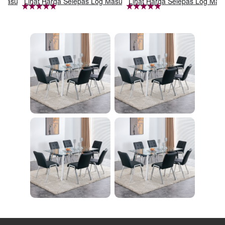
g Masuk
Lihat Harga Selepas Log Masuk
Lihat Harga Selepas Log Mas
ass Shade,4-Lights E
腹筋マシン 足を押さ
26 Bulb Bathroom Va
える 足を押さえる ト
nity Light
レーニング器具 エク
ササイズ ダイエット
旅行 自宅 WBGHS-0
1-R