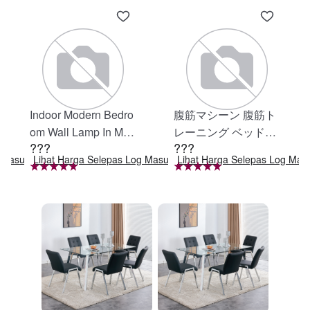
Indoor Modern Bedro
腹筋マシーン 腹筋ト
om Wall Lamp In Matt
レーニング ベッド固
???
???
e Black, Iron Clear Gl
定 足固定 腹筋器具
g Masuk
Lihat Harga Selepas Log Masuk
Lihat Harga Selepas Log Mas
ass Shade,4-Lights E
腹筋マシン 足を押さ
26 Bulb Bathroom Va
える 足を押さえる ト
nity Light
レーニング器具 エク
ササイズ ダイエット
旅行 自宅 WBGHS-0
1-R