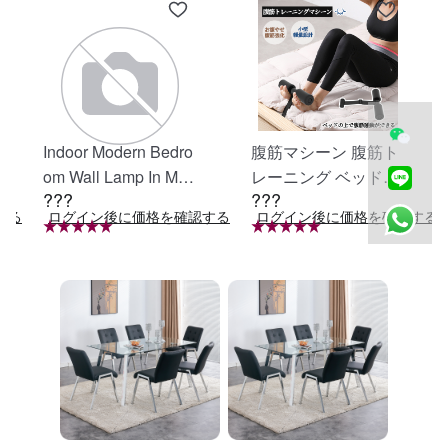
Indoor Modern Bedro
腹筋マシーン 腹筋ト
om Wall Lamp In Matt
レーニング ベッド固
???
???
e Black, Iron Clear Gl
定 足固定 腹筋器具
する
ログイン後に価格を確認する
ログイン後に価格を確認する
ass Shade,4-Lights E
腹筋マシン 足を押さ
26 Bulb Bathroom Va
える 足を押さえる ト
nity Light
レーニング器具 エク
ササイズ ダイエット
旅行 自宅 WBGHS-0
1-R