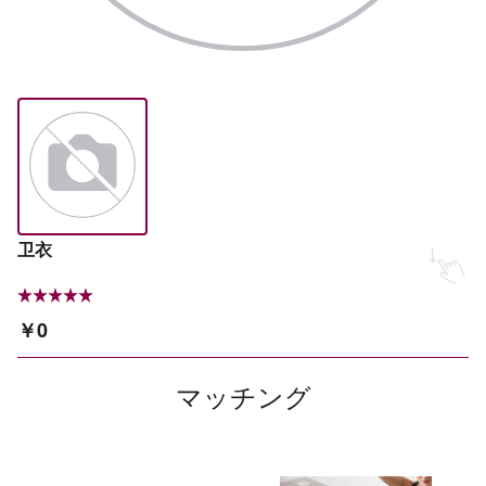
卫衣
￥0
マッチング