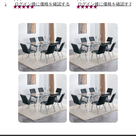
する
ログイン後に価格を確認する
ログイン後に価格を確認する
ass Shade,4-Lights E
腹筋マシン 足を押さ
26 Bulb Bathroom Va
える 足を押さえる ト
nity Light
レーニング器具 エク
ササイズ ダイエット
旅行 自宅 WBGHS-0
1-R