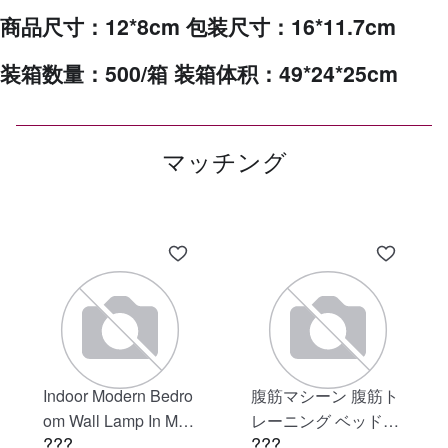
商品尺寸：12*8cm 包装尺寸：16*11.7cm
装箱数量：500/箱 装箱体积：49*24*25cm
マッチング
Indoor Modern Bedro
腹筋マシーン 腹筋ト
om Wall Lamp In Matt
レーニング ベッド固
???
???
e Black, Iron Clear Gl
定 足固定 腹筋器具