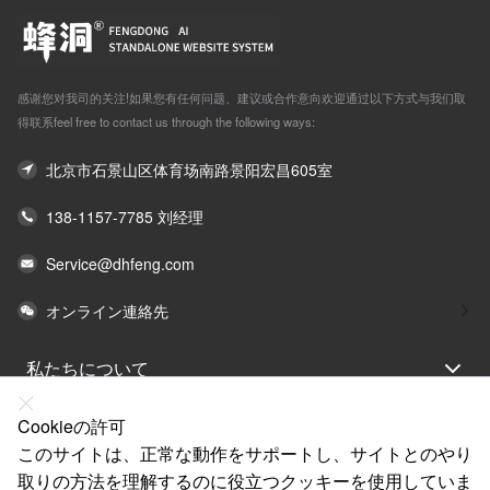
感谢您对我司的关注!如果您有任何问题、建议或合作意向欢迎通过以下方式与我们取
得联系feel free to contact us through the following ways:
北京市石景山区体育场南路景阳宏昌605室
138-1157-7785 刘经理
Service@dhfeng.com
オンライン連絡先
私たちについて
法律声明
Cookieの許可
ヘルプ
このサイトは、正常な動作をサポートし、サイトとのやり
取りの方法を理解するのに役立つクッキーを使用していま