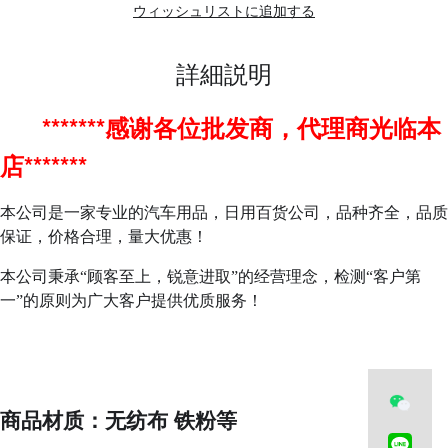
ウィッシュリストに追加する
詳細説明
*******感谢各位批发商，代理商光临本
店*******
本公司是一家专业的汽车用品，日用百货公司，品种齐全，品质
保证，价格合理，量大优惠！
本公司秉承“顾客至上，锐意进取”的经营理念，检测“客户第
一”的原则为广大客户提供优质服务！
商品材质：无纺布 铁粉等