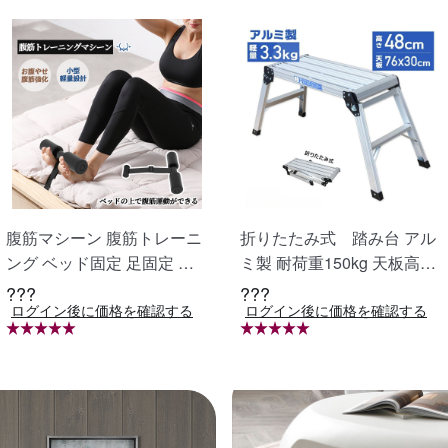
腹筋マシーン 腹筋トレーニ
折りたたみ式 踏み台 アル
ング ベッド固定 足固定 腹
ミ製 耐荷重150kg 天板高さ
筋器具 腹筋マシン 足を押さ
48cm 足場 作業台 洗車台 ア
???
???
ログイン後に価格を確認する
ログイン後に価格を確認する
える 足を押さえる トレーニ
ルミ脚立 ホームステップ は
ング器具 エクササイズ ダイ
しご ハシゴ 梯子 アルミ 作
エット 旅行 自宅 WBGHS-0
業台 洗車 折り畳み 踏み台
1-R
折りたたみ コンパクト 軽量
踏台 760mm X0689940