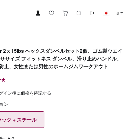
JPY
ier 2 x 15lbs ヘックスダンベルセット2個、ゴム製ウエイ
クササイズ フィットネス ダンベル、滑り止めハンドル、
防止、女性または男性のホームジムワークアウト
グイン後に価格を確認する
ョン
ック + スチール
金:
￥0