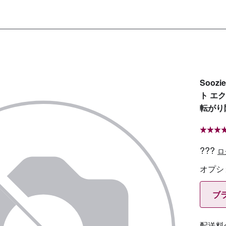
Sooz
ト エ
転がり
???
ロ
オプシ
ブラ
配送料