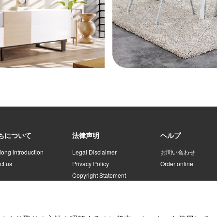
ちについて
法律声明
ヘルプ
ong introduction
Legal Disclaimer
お問い合わせ
ct us
Privacy Policy
Order online
o
Copyright Statement
registration agreement