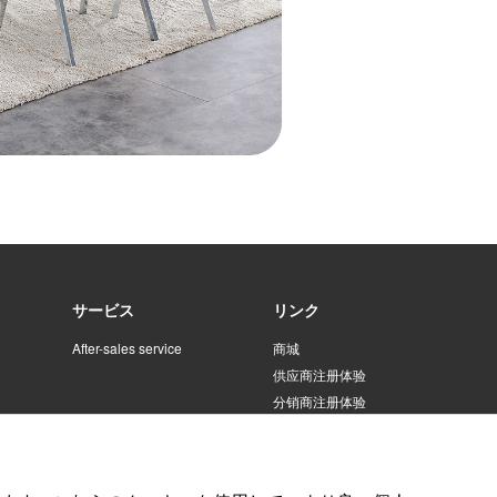
サービス
リンク
After-sales service
商城
供应商注册体验
分销商注册体验