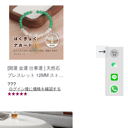
[開運 金運 仕事運 ] 天然石
おしゃべりなバイザー 高
ブレスレット 12MM ストロ
質ラフィア帽子 レディー
ベリークォーツ 天然石ブレ
ベージュ UVカット 紫外
???
???
ログイン後に価格を確認する
ログイン後に価格を確認する
スレットパワース トーンブ
対策 日除け 小顔効果 マダ
レスレッ スアクセサリー W
ガスカル天然草使用 旅行
RTA-BR-277
WBGYCUI-03