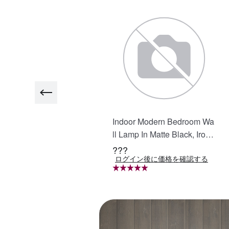
5in. H LED Single Bathroo
Indoor Modern Bedroom Wa
 Vanity Mirror in Polished
ll Lamp In Matte Black, Iron
rystal Bathroom Vanity LE
Clear Glass Shade,4-Lights
??
???
ログイン後に価格を確認する
ログイン後に価格を確認する
 Mirror for Bathroom Wall S
E26 Bulb Bathroom Vanity L
rt Lighted Vanity Mirrors
ight