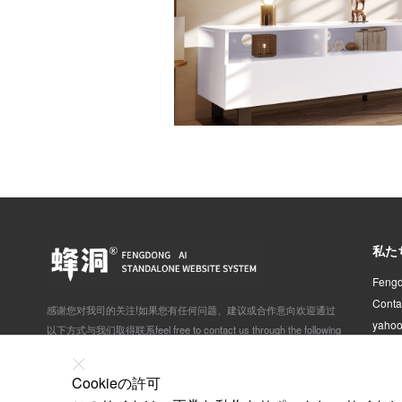
私た
Fengd
Conta
感谢您对我司的关注!如果您有任何问题、建议或合作意向欢迎通过
yaho
以下方式与我们取得联系feel free to contact us through the following
ways:
北京市石景山区体育场南路景阳宏昌605室
Cookieの許可