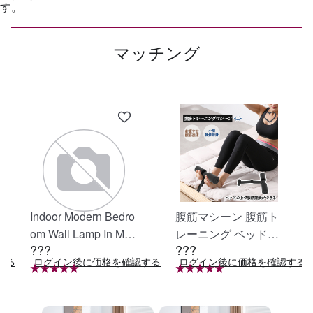
す。
マッチング
Indoor Modern Bedro
腹筋マシーン 腹筋ト
om Wall Lamp In Matt
レーニング ベッド固
???
???
e Black, Iron Clear Gl
定 足固定 腹筋器具
する
ログイン後に価格を確認する
ログイン後に価格を確認する
ass Shade,4-Lights E
腹筋マシン 足を押さ
26 Bulb Bathroom Va
える 足を押さえる ト
nity Light
レーニング器具 エク