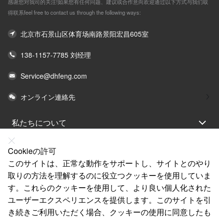
感谢您对我司的关注!如果您有任何问题、建议或合作意向欢迎通过以下方式与我们取
得联系feel free to contact us through the following ways:
北京市石景山区体育场南路景阳宏昌605室
138-1157-7785 刘经理
Service@dhfeng.com
オンライン連絡先
私たちについて
法律声明
Cookieの許可
ヘルプ
このサイトは、正常な動作をサポートし、サイトとのやり
取りの方法を理解するのに役立つクッキーを使用していま
サービス
す。これらのクッキーを使用して、より良い個人化された
リンク
ユーザーエクスペリエンスを提供します。このサイトを引
き続きご利用いただく場合、クッキーの使用に同意したも