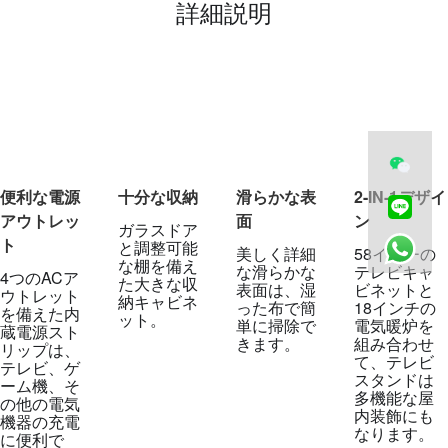
詳細説明
便利な電源
十分な収納
滑らかな表
2-IN-1デザイ
アウトレッ
面
ン
ガラスドア
ト
と調整可能
美しく詳細
58インチの
な棚を備え
な滑らかな
テレビキャ
4つのACア
た大きな収
表面は、湿
ビネットと
ウトレット
納キャビネ
った布で簡
18インチの
を備えた内
ット。
単に掃除で
電気暖炉を
蔵電源スト
きます。
組み合わせ
リップは、
て、テレビ
テレビ、ゲ
スタンドは
ーム機、そ
多機能な屋
の他の電気
内装飾にも
機器の充電
なります。
に便利で