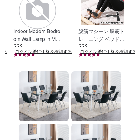
Indoor Modern Bedro
腹筋マシーン 腹筋ト
om Wall Lamp In Matt
レーニング ベッド固
???
???
e Black, Iron Clear Gl
定 足固定 腹筋器具
する
ログイン後に価格を確認する
ログイン後に価格を確認する
ass Shade,4-Lights E
腹筋マシン 足を押さ
26 Bulb Bathroom Va
える 足を押さえる ト
nity Light
レーニング器具 エク
ササイズ ダイエット
旅行 自宅 WBGHS-0
1-R