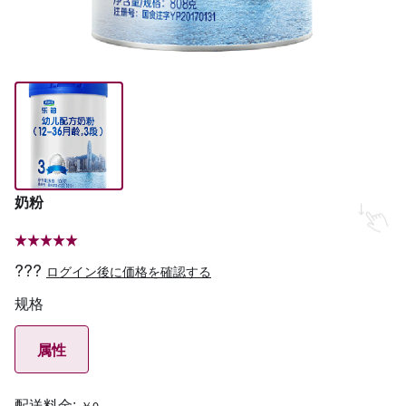
奶粉
???
ログイン後に価格を確認する
规格
属性
配送料金:
￥0