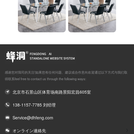
感谢您对我司的关注!如果您有任何问题、建议或合作意向欢迎通过以下方式与我们取
得联系feel free to contact us through the following ways:
北京市石景山区体育场南路景阳宏昌605室
138-1157-7785 刘经理
Service@dhfeng.com
オンライン連絡先