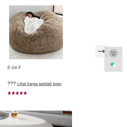
E-04-F
E-05-B
???
???
Lihat harga setelah login
Lihat harga setelah logi