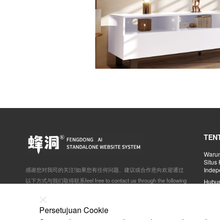
TEN
Warun
Situs
感谢您对我司的关注!如果您有任何问题、建议或合作意向欢迎通过
Inde
以下方式与我们取得联系feel free to contact us through the following
Hubun
ways:
yaho
北京市石景山区体育场南路景阳宏昌605室
Persetujuan Cookie