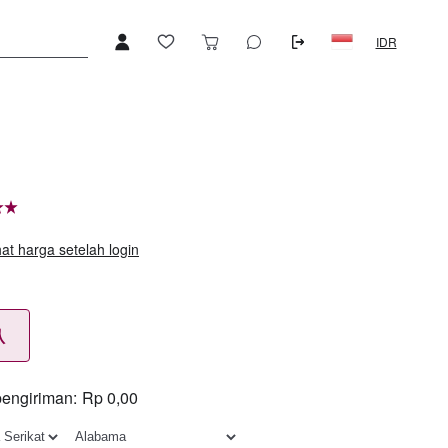
IDR
hat harga setelah login
认
pengiriman:
Rp 0,00