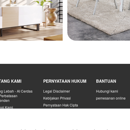
TANG KAMI
PERNYATAAN HUKUM
BANTUAN
g Lebah - AI Cerdas
Legal Disclaimer
Hubungi kami
 Perbatasan
Kebijakan Privasi
pemesanan online
penden
Pernyataan Hak Cipta
gi Kami
perjanjian pendaftaran
o