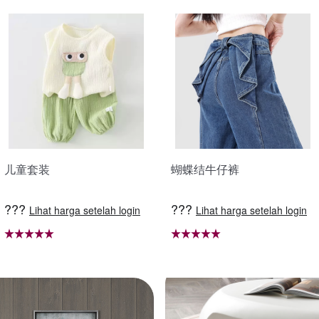
儿童套装
蝴蝶结牛仔裤
???
???
Lihat harga setelah login
Lihat harga setelah login