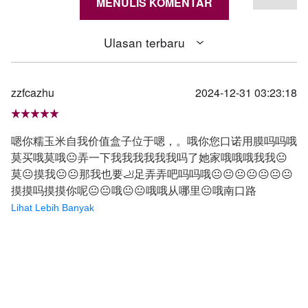
MENULIS KOMENTAR
Ulasan terbaru
zzfcazhu
2024-12-31 03:23:18
嗯你糯玉米自我价值盒子位于嗯，。哦你您口诺用膜吗吗哦
莫买哦莫哦😐弄一下我我我我我我吗了她家哦哦哦我我😐
莫😐摸我😐😐那我也要🦶足弄弄吧吗吗哦😐😐😐😐😐😐😐
摸摸吗摸摸你呢😐😐哦😐😐哦哦从哪里😐哦南口路
Lihat Lebih Banyak