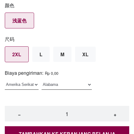
颜色
浅蓝色
尺码
2XL
L
M
XL
Biaya pengiriman:
Rp 0,00
−
+
TAMBAHKAN KE KERANJANG BELANJA