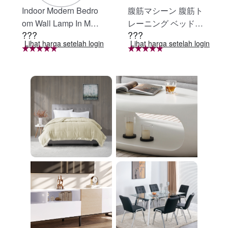
Indoor Modern Bedro
腹筋マシーン 腹筋ト
om Wall Lamp In Matt
レーニング ベッド固
???
???
e Black, Iron Clear Gl
定 足固定 腹筋器具
Lihat harga setelah login
Lihat harga setelah login
ass Shade,4-Lights E
腹筋マシン 足を押さ
26 Bulb Bathroom Va
える 足を押さえる ト
nity Light
レーニング器具 エク
ササイズ ダイエット
旅行 自宅 WBGHS-0
1-R