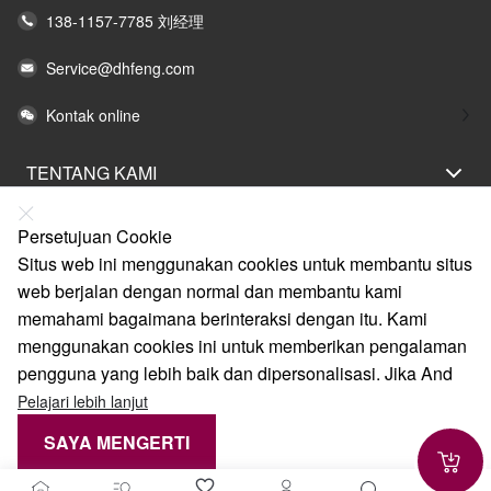
138-1157-7785 刘经理
Service@dhfeng.com
Kontak online
TENTANG KAMI
PERNYATAAN HUKUM
Persetujuan Cookie
BANTUAN
Situs web ini menggunakan cookies untuk membantu situs
web berjalan dengan normal dan membantu kami
LAYANAN
memahami bagaimana berinteraksi dengan itu. Kami
TAUTAN
menggunakan cookies ini untuk memberikan pengalaman
pengguna yang lebih baik dan dipersonalisasi. Jika And
Pelajari lebih lanjut
SAYA MENGERTI