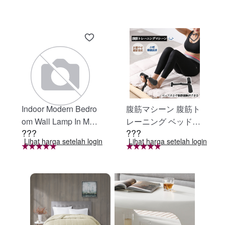
Indoor Modern Bedro
腹筋マシーン 腹筋ト
om Wall Lamp In Matt
レーニング ベッド固
???
???
e Black, Iron Clear Gl
定 足固定 腹筋器具
Lihat harga setelah login
Lihat harga setelah login
ass Shade,4-Lights E
腹筋マシン 足を押さ
26 Bulb Bathroom Va
える 足を押さえる ト
nity Light
レーニング器具 エク
ササイズ ダイエット
旅行 自宅 WBGHS-0
1-R