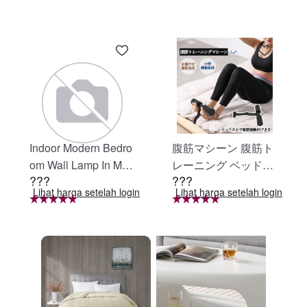
Indoor Modern Bedro
腹筋マシーン 腹筋ト
om Wall Lamp In Matt
レーニング ベッド固
???
???
e Black, Iron Clear Gl
定 足固定 腹筋器具
Lihat harga setelah login
Lihat harga setelah login
ass Shade,4-Lights E
腹筋マシン 足を押さ
26 Bulb Bathroom Va
える 足を押さえる ト
nity Light
レーニング器具 エク
ササイズ ダイエット
旅行 自宅 WBGHS-0
1-R