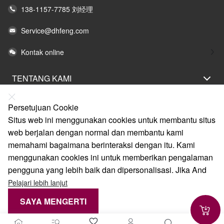
138-1157-7785 刘经理
Service@dhfeng.com
Kontak online
TENTANG KAMI
PERNYATAAN HUKUM
Persetujuan Cookie
BANTUAN
Situs web ini menggunakan cookies untuk membantu situs
web berjalan dengan normal dan membantu kami
LAYANAN
memahami bagaimana berinteraksi dengan itu. Kami
TAUTAN
menggunakan cookies ini untuk memberikan pengalaman
pengguna yang lebih baik dan dipersonalisasi. Jika And
Pelajari lebih lanjut
SAYA MENGERTI