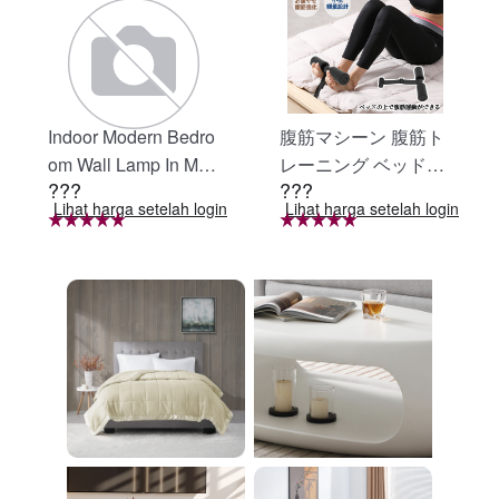
Indoor Modern Bedro
腹筋マシーン 腹筋ト
om Wall Lamp In Matt
レーニング ベッド固
???
???
e Black, Iron Clear Gl
定 足固定 腹筋器具
Lihat harga setelah login
Lihat harga setelah login
ass Shade,4-Lights E
腹筋マシン 足を押さ
26 Bulb Bathroom Va
える 足を押さえる ト
nity Light
レーニング器具 エク
ササイズ ダイエット
旅行 自宅 WBGHS-0
1-R