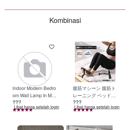
Kombinasi
Indoor Modern Bedro
腹筋マシーン 腹筋ト
om Wall Lamp In Matt
レーニング ベッド固
???
???
e Black, Iron Clear Gl
定 足固定 腹筋器具
Lihat harga setelah login
Lihat harga setelah login
ass Shade,4-Lights E
腹筋マシン 足を押さ
26 Bulb Bathroom Va
える 足を押さえる ト
nity Light
レーニング器具 エク