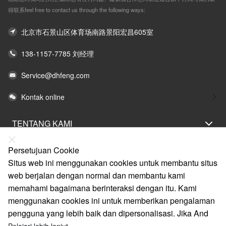
得联系feel free to contact us through the following ways:
北京市石景山区体育场南路景阳宏昌605室
138-1157-7785 刘经理
Service@dhfeng.com
Kontak online
TENTANG KAMI
PERNYATAAN HUKUM
Persetujuan Cookie
BANTUAN
Situs web ini menggunakan cookies untuk membantu situs
web berjalan dengan normal dan membantu kami
LAYANAN
memahami bagaimana berinteraksi dengan itu. Kami
TAUTAN
menggunakan cookies ini untuk memberikan pengalaman
pengguna yang lebih baik dan dipersonalisasi. Jika And