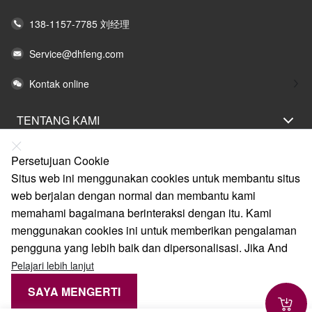
138-1157-7785 刘经理
Service@dhfeng.com
Kontak online
TENTANG KAMI
PERNYATAAN HUKUM
Persetujuan Cookie
BANTUAN
Situs web ini menggunakan cookies untuk membantu situs
web berjalan dengan normal dan membantu kami
LAYANAN
memahami bagaimana berinteraksi dengan itu. Kami
TAUTAN
menggunakan cookies ini untuk memberikan pengalaman
pengguna yang lebih baik dan dipersonalisasi. Jika And
Pelajari lebih lanjut
SAYA MENGERTI