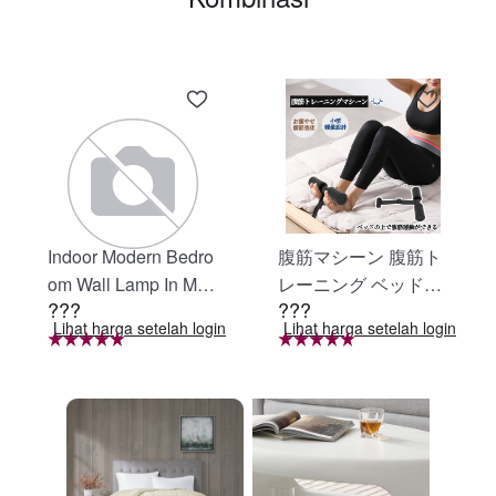
Indoor Modern Bedro
腹筋マシーン 腹筋ト
om Wall Lamp In Matt
レーニング ベッド固
???
???
e Black, Iron Clear Gl
定 足固定 腹筋器具
Lihat harga setelah login
Lihat harga setelah login
ass Shade,4-Lights E
腹筋マシン 足を押さ
26 Bulb Bathroom Va
える 足を押さえる ト
nity Light
レーニング器具 エク
ササイズ ダイエット
旅行 自宅 WBGHS-0
1-R