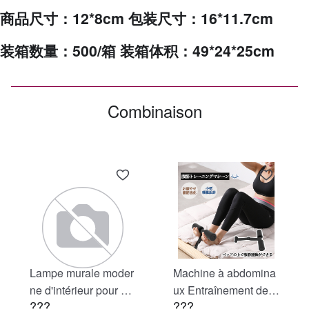
商品尺寸：12*8cm 包装尺寸：16*11.7cm
装箱数量：500/箱 装箱体积：49*24*25cm
Combinaison
Lampe murale moder
Machine à abdomina
ne d'intérieur pour ch
ux Entraînement des
???
???
ambre à coucher en n
abdominaux Fixation