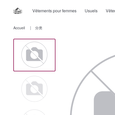
Vêtements pour femmes
Usuels
Vête
Accueil
分类