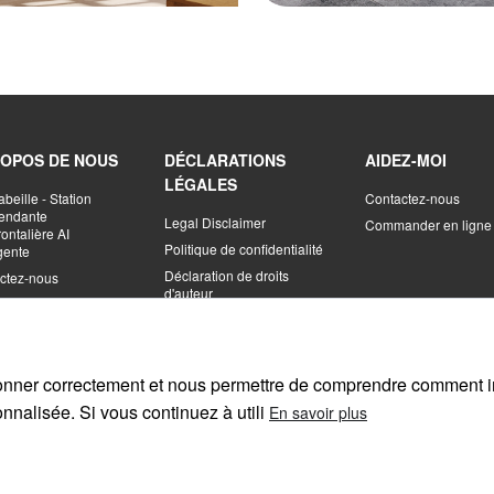
ROPOS DE NOUS
DÉCLARATIONS
AIDEZ-MOI
LÉGALES
abeille - Station
Contactez-nous
endante
Legal Disclaimer
Commander en ligne
rontalière AI
Politique de confidentialité
igente
Déclaration de droits
ctez-nous
d'auteur
o
contrat d'inscription
ctionner correctement et nous permettre de comprendre comment in
onnalisée. Si vous continuez à utili
En savoir plus