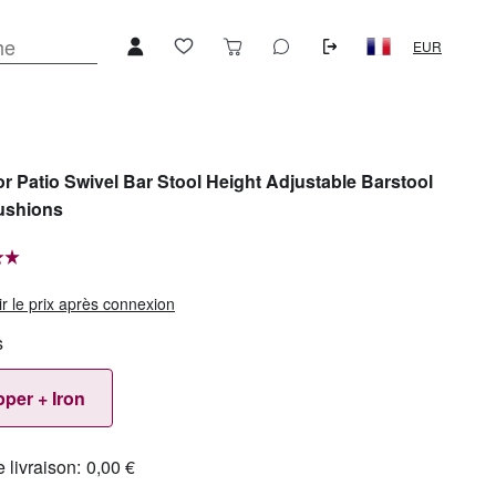
EUR
r Patio Swivel Bar Stool Height Adjustable Barstool
ushions
ir le prix après connexion
s
per + Iron
e livraison:
0,00 €