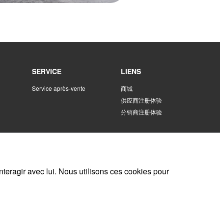
SERVICE
LIENS
Service après-vente
商城
供应商注册体验
分销商注册体验
teragir avec lui. Nous utilisons ces cookies pour