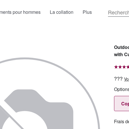
ments pour hommes
La collation
Plus
Outdoo
with C
???
Vo
Option
Cop
Frais d