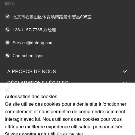
得联系
北京市石景山区体育场南路景阳宏昌605室
138-1157-7785 刘经理
Service@dhfeng.com
Contact en ligne
À PROPOS DE NOUS
DÉCLARATIONS LÉGALES
AIDEZ-MOI
Autorisation des cookies
Ce site utilise des cookies pour aider le site à fonctionner
SERVICE
correctement et nous permettre de comprendre comment
LIENS
interagir avec lui. Nous utilisons ces cookies pour vous
offrir une meilleure expérience utilisateur personnalisée.
Si vous continuez à utili
En savoir plus